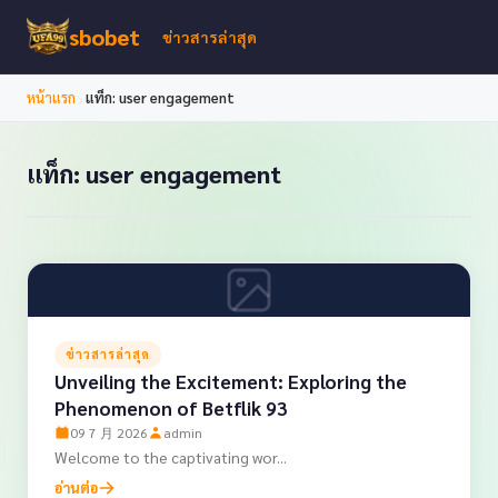
sbobet
ข่าวสารล่าสุด
›
หน้าแรก
แท็ก: user engagement
แท็ก: user engagement
ข่าวสารล่าสุด
Unveiling the Excitement: Exploring the
Phenomenon of Betflik 93
09 7 月 2026
admin
Welcome to the captivating wor...
อ่านต่อ