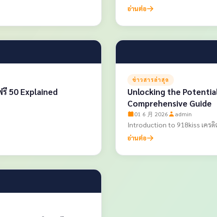
อ่านต่อ
ข่าวสารล่าสุด
รี 50 Explained
Unlocking the Potential
Comprehensive Guide
01 6 月 2026
admin
Introduction to 918kiss เครดิต
อ่านต่อ