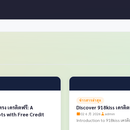
ข่าวสารล่าสุด
รง เครดิตฟรี: A
Discover 918kiss เครดิ
ts with Free Credit
02 6 月 2026
admin
Introduction to 918kiss เครดิต