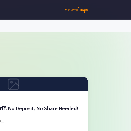
แชทตามใจคุณ
ตฟรี: No Deposit, No Share Needed!
...