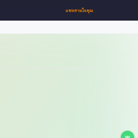
แชทตามใจคุณ
W