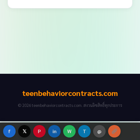
teenbehaviorcontracts.com
© 2026 teenbehaviorcontracts.com. สงวนลิขสิทธิ์ทุกประการ
f
𝕏
P
in
W
T
@