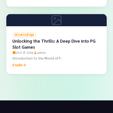
ข่าวสารล่าสุด
Unlocking the Thrills: A Deep Dive into PG
Slot Games
20 5 月 2026
admin
Introduction to the World of P...
อ่านต่อ