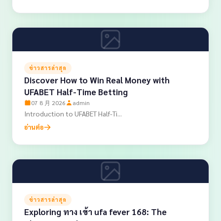
ข่าวสารล่าสุด
Discover How to Win Real Money with
UFABET Half-Time Betting
07 8 月 2026
admin
Introduction to UFABET Half-Ti...
อ่านต่อ
ข่าวสารล่าสุด
Exploring ทาง เข้า ufa fever 168: The