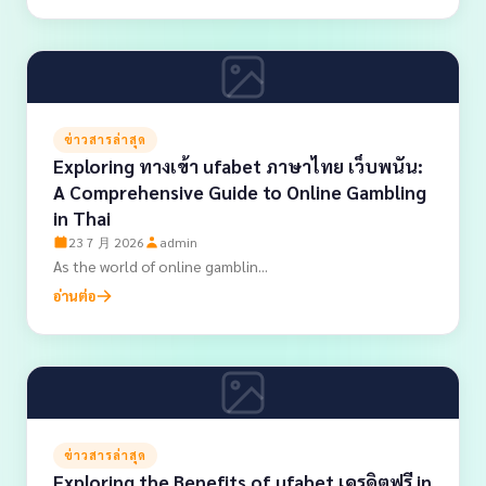
ข่าวสารล่าสุด
Exploring ทางเข้า ufabet ภาษาไทย เว็บพนัน:
A Comprehensive Guide to Online Gambling
in Thai
23 7 月 2026
admin
As the world of online gamblin...
อ่านต่อ
ข่าวสารล่าสุด
Exploring the Benefits of ufabet เครดิตฟรี in