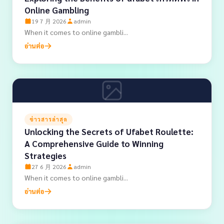
Online Gambling
19 7 月 2026
admin
When it comes to online gambli...
อ่านต่อ
ข่าวสารล่าสุด
Unlocking the Secrets of Ufabet Roulette:
A Comprehensive Guide to Winning
Strategies
27 6 月 2026
admin
When it comes to online gambli...
อ่านต่อ