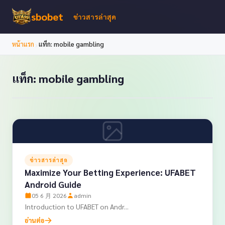
sbobet
ข่าวสารล่าสุด
›
หน้าแรก
แท็ก: mobile gambling
แท็ก: mobile gambling
ข่าวสารล่าสุด
Maximize Your Betting Experience: UFABET
Android Guide
05 6 月 2026
admin
Introduction to UFABET on Andr...
อ่านต่อ