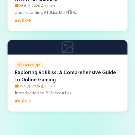
28 5 月 2026
admin
Understanding 918kiss Me ฟรีเค...
อ่านต่อ
ข่าวสารล่าสุด
Exploring 918kiss: A Comprehensive Guide
to Online Gaming
23 5 月 2026
admin
Introduction to 918kiss: A Lea...
อ่านต่อ