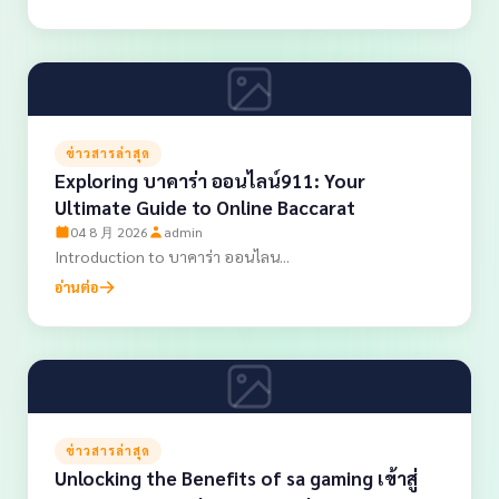
ข่าวสารล่าสุด
Exploring บาคาร่า ออนไลน์911: Your
Ultimate Guide to Online Baccarat
04 8 月 2026
admin
Introduction to บาคาร่า ออนไลน...
อ่านต่อ
ข่าวสารล่าสุด
Unlocking the Benefits of sa gaming เข้าสู่