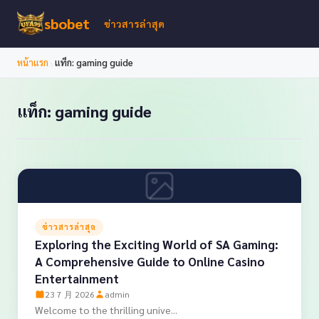
sbobet
ข่าวสารล่าสุด
›
หน้าแรก
แท็ก: gaming guide
แท็ก: gaming guide
ข่าวสารล่าสุด
Exploring the Exciting World of SA Gaming:
A Comprehensive Guide to Online Casino
Entertainment
23 7 月 2026
admin
Welcome to the thrilling unive...