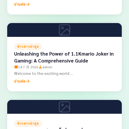
อ่านต่อ
ข่าวสารล่าสุด
Unleashing the Power of 1.1Kmario Joker in
Gaming: A Comprehensive Guide
14 7 月 2026
admin
Welcome to the exciting world ...
อ่านต่อ
ข่าวสารล่าสุด