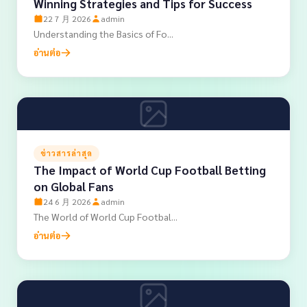
Winning Strategies and Tips for Success
22 7 月 2026
admin
Understanding the Basics of Fo...
อ่านต่อ
ข่าวสารล่าสุด
The Impact of World Cup Football Betting
on Global Fans
24 6 月 2026
admin
The World of World Cup Footbal...
อ่านต่อ