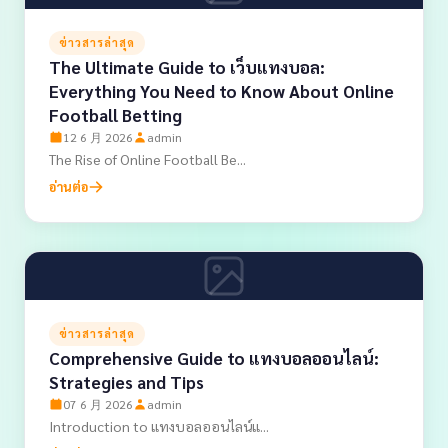
ข่าวสารล่าสุด
The Ultimate Guide to เว็บแทงบอล:
Everything You Need to Know About Online
Football Betting
12 6 月 2026
admin
The Rise of Online Football Be...
อ่านต่อ
ข่าวสารล่าสุด
Comprehensive Guide to แทงบอลออนไลน์:
Strategies and Tips
07 6 月 2026
admin
Introduction to แทงบอลออนไลน์แ...