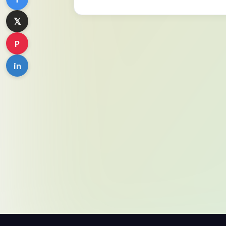
𝕏
P
in