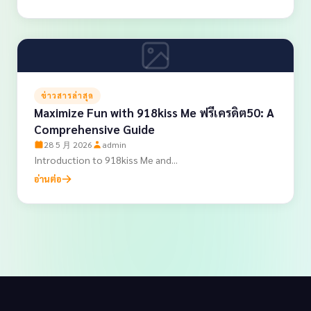
ข่าวสารล่าสุด
Maximize Fun with 918kiss Me ฟรีเครดิต50: A
Comprehensive Guide
28 5 月 2026
admin
Introduction to 918kiss Me and...
อ่านต่อ