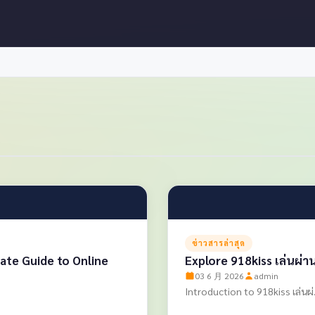
ข่าวสารล่าสุด
ate Guide to Online
Explore 918kiss เล่นผ่า
03 6 月 2026
admin
Introduction to 918kiss เล่นผ่.