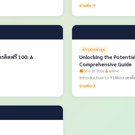
อ่านต่อ
ข่าวสารล่าสุด
รดิตฟรี 100: A
Unlocking the Potential
Comprehensive Guide
01 6 月 2026
admin
Introduction to 918kiss เครดิต
อ่านต่อ