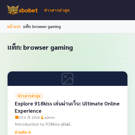
sbobet
ข่าวสารล่าสุด
›
หน้าแรก
แท็ก: browser gaming
แท็ก: browser gaming
ข่าวสารล่าสุด
Explore 918kiss เล่นผ่านเว็บ: Ultimate Online
Experience
03 6 月 2026
admin
Introduction to 918kiss เล่นผ่...
อ่านต่อ