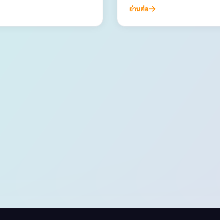
อ่านต่อ