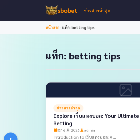
sbobet
ข่าวสารล่าสุด
›
หน้าแรก
แท็ก: betting tips
แท็ก: betting tips
ข่าวสารล่าสุด
Explore เว็บแทงบอล: Your Ultimate
Betting
07 6 月 2026
admin
Introduction to เว็บแทงบอล: A ...
f