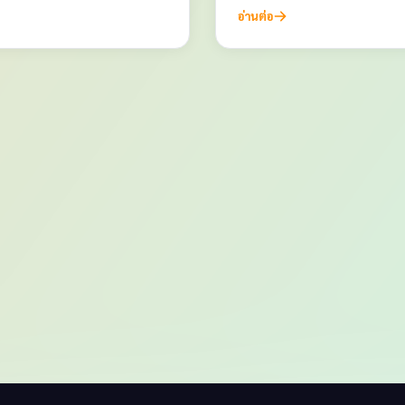
อ่านต่อ