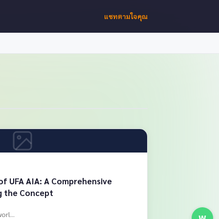
แชทตามใจคุณ
 of UFA AIA: A Comprehensive
g the Concept
rl...
W