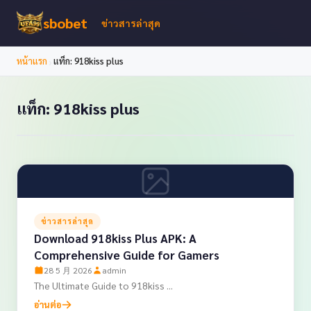
sbobet
ข่าวสารล่าสุด
›
หน้าแรก
แท็ก: 918kiss plus
แท็ก: 918kiss plus
ข่าวสารล่าสุด
Download 918kiss Plus APK: A
Comprehensive Guide for Gamers
28 5 月 2026
admin
The Ultimate Guide to 918kiss ...
อ่านต่อ