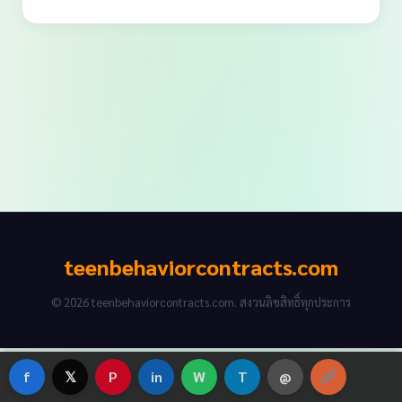
teenbehaviorcontracts.com
© 2026 teenbehaviorcontracts.com. สงวนลิขสิทธิ์ทุกประการ
f
𝕏
P
in
W
T
@